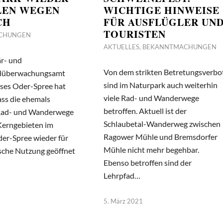
LEN WEGEN
WICHTIGE HINWEISE
CH
FÜR AUSFLÜGLER UN
TOURISTEN
CHUNGEN
AKTUELLES
,
BEKANNTMACHUNGEN
är- und
Von dem strikten Betretungsverbo
elüberwachungsamt
sind im Naturpark auch weiterhin
ises Oder-Spree hat
viele Rad- und Wanderwege
dass die ehemals
betroffen. Aktuell ist der
Rad- und Wanderwege
Schlaubetal-Wanderweg zwischen
Kerngebieten im
Ragower Mühle und Bremsdorfer
der-Spree wieder für
Mühle nicht mehr begehbar.
ische Nutzung geöffnet
Ebenso betroffen sind der
Lehrpfad…
5. März 2021