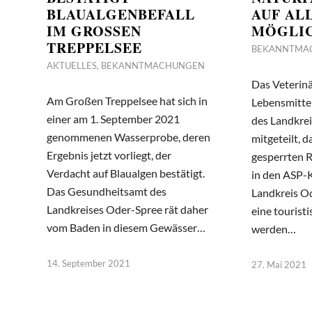
BLAUALGENBEFALL
AUF AL
IM GROSSEN T
MÖGLI
REPPELSEE
BEKANNTMA
AKTUELLES
,
BEKANNTMACHUNGEN
Das Veterin
Am Großen Treppelsee hat sich in
Lebensmitt
einer am 1. September 2021
des Landkre
genommenen Wasserprobe, deren
mitgeteilt, 
Ergebnis jetzt vorliegt, der
gesperrten 
Verdacht auf Blaualgen bestätigt.
in den ASP-
Das Gesundheitsamt des
Landkreis O
Landkreises Oder-Spree rät daher
eine tourist
vom Baden in diesem Gewässer…
werden…
14. September 2021
27. Mai 2021