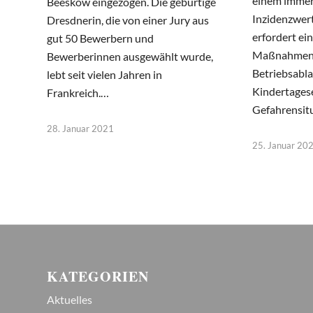
einem immer
Beeskow eingezogen. Die gebürtige
Inzidenzwer
Dresdnerin, die von einer Jury aus
erfordert ei
gut 50 Bewerbern und
Maßnahmen 
Bewerberinnen ausgewählt wurde,
Betriebsabla
lebt seit vielen Jahren in
Kindertages
Frankreich.…
Gefahrensit
28. Januar 2021
25. Januar 20
KATEGORIEN
Aktuelles