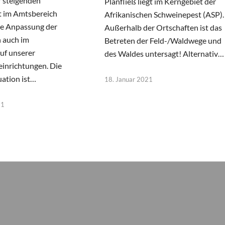
 steigenden
Planfließ liegt im Kerngebiet der
t im Amtsbereich
Afrikanischen Schweinepest (ASP).
ne Anpassung der
Außerhalb der Ortschaften ist das
auch im
Betreten der Feld-/Waldwege und
uf unserer
des Waldes untersagt! Alternativ…
einrichtungen. Die
uation ist…
18. Januar 2021
21