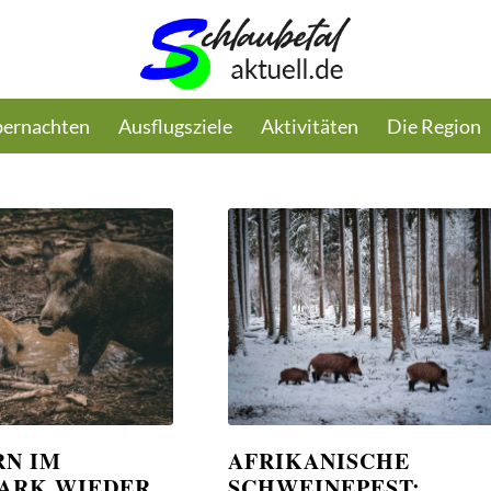
ernachten
Ausflugsziele
Aktivitäten
Die Region
N IM
AFRIKANISCHE
ARK WIEDER
SCHWEINEPEST: