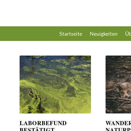
Startseite
Neuigkeiten
Üb
LABORBEFUND
WANDER
BESTÄTIGT
NATURP